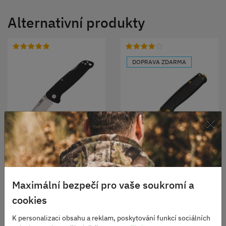
Alternativní produkty
DOPRAVA ZDARMA
×
Nůž zavírací ADVENTURE
LB ČERNÝ
Nůž SOG zavírací
TERMINUS SJ LTE Carbon
Skladem
ZLATÝ
Maximální bezpečí pro vaše soukromí a
950 Kč
Skladem
4990 Kč
cookies
DO KOŠÍKU
K personalizaci obsahu a reklam, poskytování funkcí sociálních