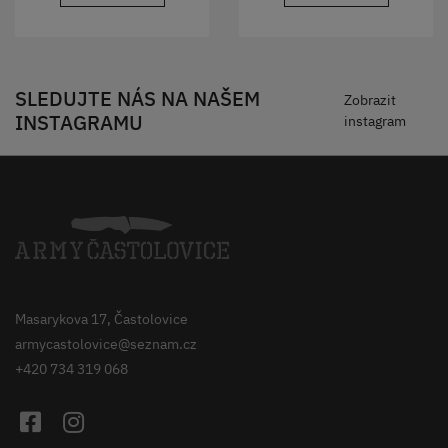
SLEDUJTE NÁS NA NAŠEM
Zobrazit
INSTAGRAMU
instagram
Masarykova 17, Častolovice
armycastolovice@seznam.cz
+420 734 319 068