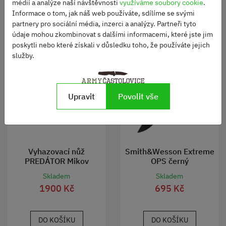
médií a analýze naší návštěvnosti
využíváme soubory cookie
.
DO KOŠÍKU
Informace o tom, jak náš web používáte, sdílíme se svými
partnery pro sociální média, inzerci a analýzy. Partneři tyto
údaje mohou zkombinovat s dalšími informacemi, které jste jim
poskytli nebo které získali v důsledku toho, že používáte jejich
služby.
Upravit
Povolit vše
Vyhazovací nůž
Smith&Wesson Extreme
PREDÁTOR Mikov
OPS černý
Skladem
Skladem
1900 Kč
695 Kč
DO KOŠÍKU
DO KOŠÍKU