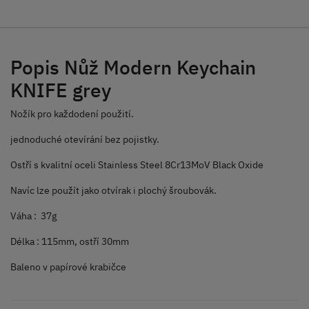
Popis Nůž Modern Keychain
KNIFE grey
Nožík pro každodení použití.
jednoduché otevírání bez pojistky.
Ostří s kvalitní oceli Stainless Steel 8Cr13MoV Black Oxide
Navíc lze použít jako otvírak i plochý šroubovák.
Váha : 37g
Délka : 115mm, ostří 30mm
Baleno v papírové krabičce