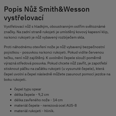
Popis Nůž Smith&Wesson
vystřelovací
Vystřelovací nůž s hladkým, oboustranným ostřím světoznámé
značky. Na zadní straně rukojeti je umístěný kovový kapesní klip,
na konci rukojeti je nůž vybavený rozbíječem skla.
Proti náhodnému otevření nože je nůž vybavený bezpečnostní
pojistkou - posuvkou na konci rukojeti. Pokud vidíte červenou
tečku, není nůž zajištěný. K uvolnění čepele slouží poměrně
výrazná středová posuvka. Pokud chcete nůž zavřít, je zapotřebí
stisknout páčku na začátku rukojeti (u vysunuté čepele), která
čepel uvolní a čepel následně můžete zasunout pomocí jezdce na
boku rukojeti.
čepel typu spear
délka čepele - 9,2 cm
délka zavřeného nože - 14 cm
materiál čepele - nerezová ocel AUS-8
materiál rukojeti - hliník.