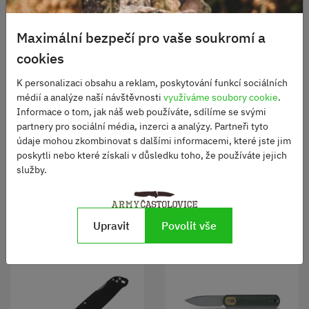
Maximální bezpečí pro vaše soukromí a
cookies
K personalizaci obsahu a reklam, poskytování funkcí sociálních
Nůž Compakt
Kapesní nůž Skeleton
médií a analýze naší návštěvnosti
využíváme soubory cookie
.
Knife
Informace o tom, jak náš web používáte, sdílíme se svými
partnery pro sociální média, inzerci a analýzy. Partneři tyto
Skladem
Skladem
údaje mohou zkombinovat s dalšími informacemi, které jste jim
370 Kč
290 Kč
poskytli nebo které získali v důsledku toho, že používáte jejich
služby.
DO KOŠÍKU
DO KOŠÍKU
Upravit
Povolit vše