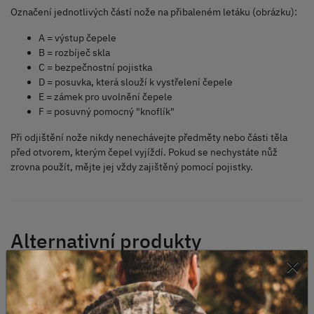
Označení jednotlivých částí nože na přibaleném letáku (obrázku):
A = výstup čepele
B = rozbíječ skla
C = bezpečnostní pojistka
D = posuvka, která slouží k vystřelení čepele
E = zámek pro uvolnění čepele
F = posuvný pomocný "knoflík"
Při odjištění nože nikdy nenechávejte předměty nebo části těla
před otvorem, kterým čepel vyjíždí. Pokud se nechystáte nůž
zrovna použít, mějte jej vždy zajištěný pomocí pojistky.
Alternativní produkty
×