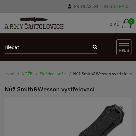
PŘIHLÁŠENÍ
REGISTRACE
0
0 KČ
MENU
Úvod
NOŽE
Skládací nože
Nůž Smith&Wesson vystřelovací
Nůž Smith&Wesson vystřelovací