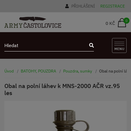
PŘIHLÁŠENÍ
REGISTRACE
0
0 KČ
MENU
Úvod
BATOHY, POUZDRA
Pouzdra, sumky
Obal na polní lá
Obal na polní láhev k MNS-2000 AČR vz.95
les