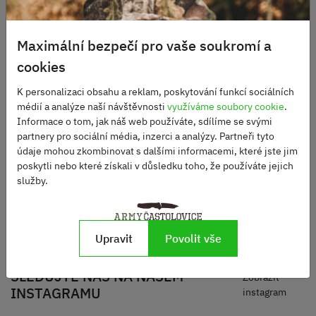
Maximální bezpečí pro vaše soukromí a
cookies
K personalizaci obsahu a reklam, poskytování funkcí sociálních
Britská sumka na granát
Pistolové pouzdro stehení
médií a analýze naší návštěvnosti
využíváme soubory cookie
.
Viper
Informace o tom, jak náš web používáte, sdílíme se svými
partnery pro sociální média, inzerci a analýzy. Partneři tyto
Skladem
Skladem
údaje mohou zkombinovat s dalšími informacemi, které jste jim
80 Kč
890 Kč
poskytli nebo které získali v důsledku toho, že používáte jejich
služby.
DO KOŠÍKU
ZOBRAZIT
Upravit
Povolit vše
SLEDUJTE NÁS NA NAŠEM
Zobrazit
INSTAGRAMU
instagram