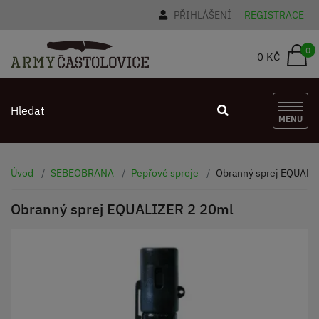
PŘIHLÁŠENÍ
REGISTRACE
0
0 KČ
MENU
Úvod
SEBEOBRANA
Pepřové spreje
Obranný sprej EQUALI
Obranný sprej EQUALIZER 2 20ml