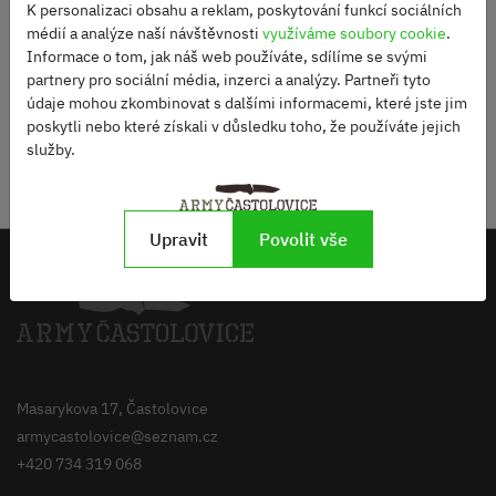
K personalizaci obsahu a reklam, poskytování funkcí sociálních
médií a analýze naší návštěvnosti
využíváme soubory cookie
.
DO KOŠÍKU
Informace o tom, jak náš web používáte, sdílíme se svými
partnery pro sociální média, inzerci a analýzy. Partneři tyto
údaje mohou zkombinovat s dalšími informacemi, které jste jim
poskytli nebo které získali v důsledku toho, že používáte jejich
služby.
SLEDUJTE NÁS NA NAŠEM
Zobrazit
INSTAGRAMU
instagram
Upravit
Povolit vše
Masarykova 17, Častolovice
armycastolovice@seznam.cz
+420 734 319 068