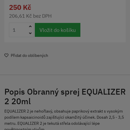
250 Kč
206,61 Kč bez DPH
Vložit do košíku
Přidat do oblíbených
Popis Obranný sprej EQUALIZER
2 20ml
EQUALIZER 2 je nehořlavý, obsahuje paprikový extrakt s vysokým
podílem kapsaicinoidů zajišťující okamžitý
účinek. Dosah 2,5 - 3,5
metru. EQUALIZER 2 je tekutá střela odolávající lépe
povětrnostním vlivům.