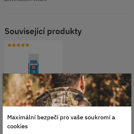
Související produkty
×
Sprej dekontaminační 200
ml
Maximální bezpečí pro vaše soukromí a
Skladem
cookies
800 Kč