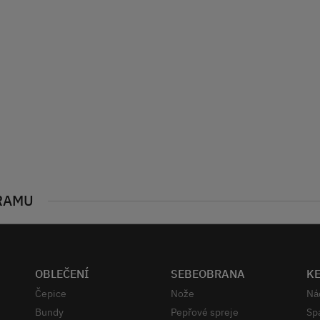
RAMU
OBLEČENÍ
SEBEOBRANA
K
Čepice
Nože
Ná
Bundy
Pepřové spreje
Sp