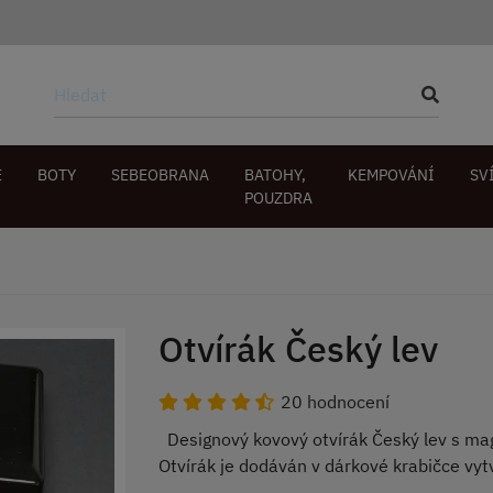
E
BOTY
SEBEOBRANA
BATOHY,
KEMPOVÁNÍ
SV
POUZDRA
Otvírák Český lev
20 hodnocení
Designový kovový otvírák Český lev s mag
Otvírák je dodáván v dárkové krabičce vy