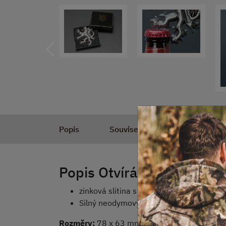
Popis
Související produkty
Popis Otvírák Český lev
zinková slitina s povrchovou úpravou sta
Silný neodymový magnet
Rozměry:
78 x 63 mm