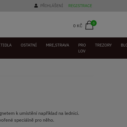
PŘIHLÁŠENÍ
REGISTRACE
0
0 KČ
ÍTIDLA
OSTATNÍ
MRE,STRAVA
PRO
TREZORY
BL
LOV
netem k umístění například na lednici.
tvořené speciálně pro něho.