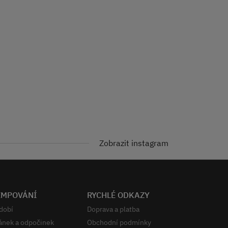
Zobrazit instagram
EMPOVÁNÍ
RYCHLÉ ODKAZY
dobí
Doprava a platba
ánek a odpočinek
Obchodní podmínky