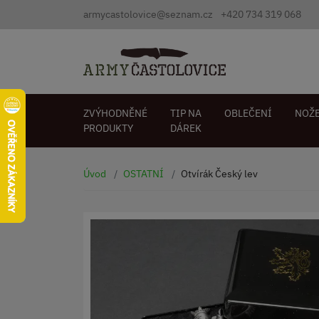
armycastolovice@seznam.cz
+420 734 319 068
ZVÝHODNĚNÉ
TIP NA
OBLEČENÍ
NOŽ
PRODUKTY
DÁREK
Úvod
OSTATNÍ
Otvírák Český lev