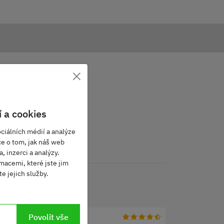
×
 a cookies
ciálních médií a analýze
ce o tom, jak náš web
, inzerci a analýzy.
macemi, které jste jim
e jejich služby.
Povolit vše