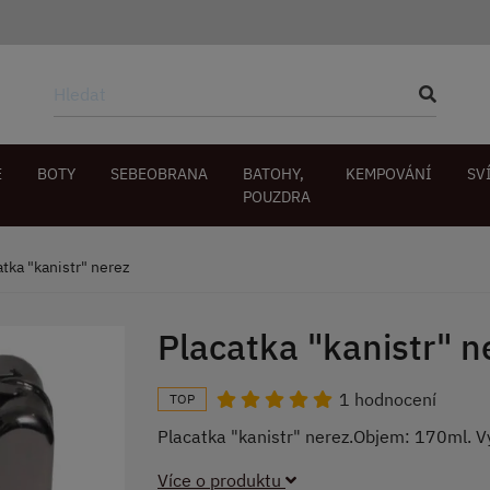
E
BOTY
SEBEOBRANA
BATOHY,
KEMPOVÁNÍ
SV
POUZDRA
atka "kanistr" nerez
Placatka "kanistr" n
1 hodnocení
TOP
Placatka "kanistr" nerez.Objem: 170ml. 
Více o produktu