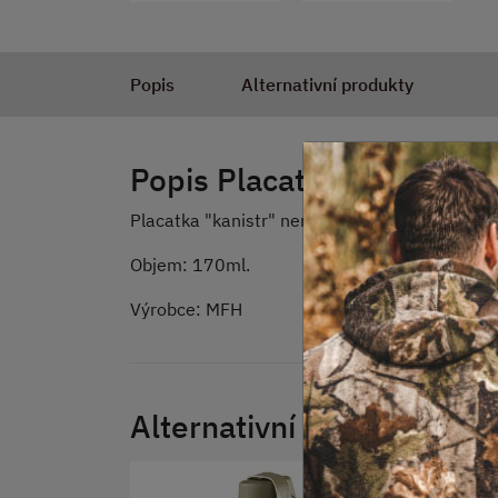
Popis
Alternativní produkty
Popis Placatka "kanistr" 
Placatka "kanistr" nerez.
Objem: 170ml.
Výrobce: MFH
Alternativní produkty