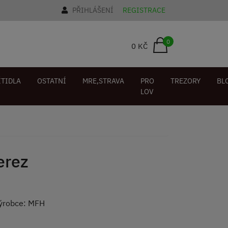
PŘIHLÁŠENÍ
REGISTRACE
0
0 KČ
ÍTIDLA
OSTATNÍ
MRE,STRAVA
PRO
TREZORY
BL
LOV
erez
Výrobce: MFH