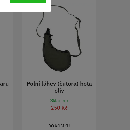
varu
Polní láhev (čutora) bota
oliv
Skladem
250 Kč
DO KOŠÍKU