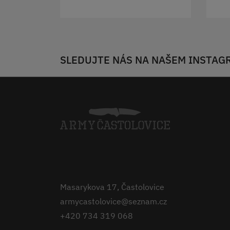
SLEDUJTE NÁS NA NAŠEM INSTAG
Masarykova 17, Častolovice
armycastolovice@seznam.cz
+420 734 319 068