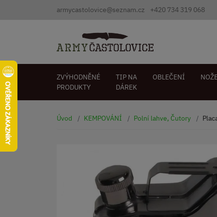
armycastolovice@seznam.cz
+420 734 319 068
ZVÝHODNĚNÉ
TIP NA
OBLEČENÍ
NOŽ
PRODUKTY
DÁREK
Úvod
KEMPOVÁNÍ
Polní lahve, Čutory
Plac