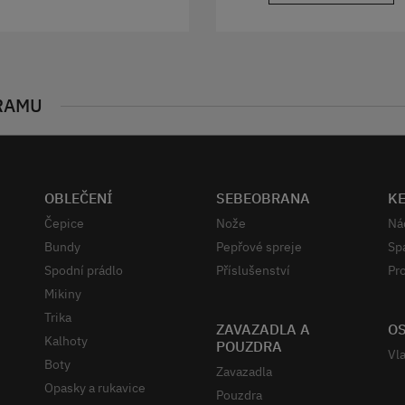
RAMU
OBLEČENÍ
SEBEOBRANA
K
Čepice
Nože
Ná
Bundy
Pepřové spreje
Sp
Spodní prádlo
Příslušenství
Pro
Mikiny
Trika
ZAVAZADLA A
OS
Kalhoty
POUZDRA
Vla
Boty
Zavazadla
Opasky a rukavice
Pouzdra