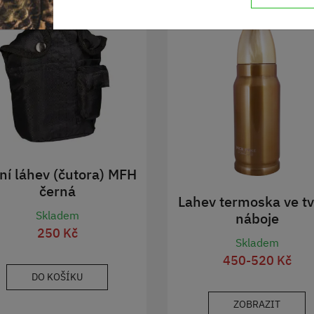
ní láhev (čutora) MFH
černá
Lahev termoska ve t
Skladem
náboje
250 Kč
Skladem
450-520 Kč
DO KOŠÍKU
ZOBRAZIT