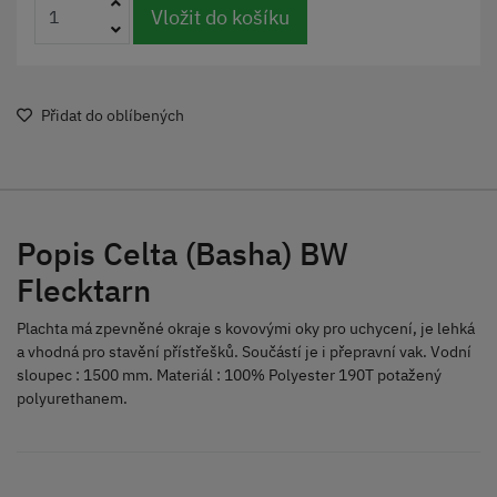
Vložit do košíku
Přidat do oblíbených
Popis Celta (Basha) BW
Flecktarn
Plachta má zpevněné okraje s kovovými oky pro uchycení, je lehká
a vhodná pro stavění přístřešků. Součástí je i přepravní vak. Vodní
sloupec : 1500 mm. Materiál :
100% Polyester 190T potažený
polyurethanem.