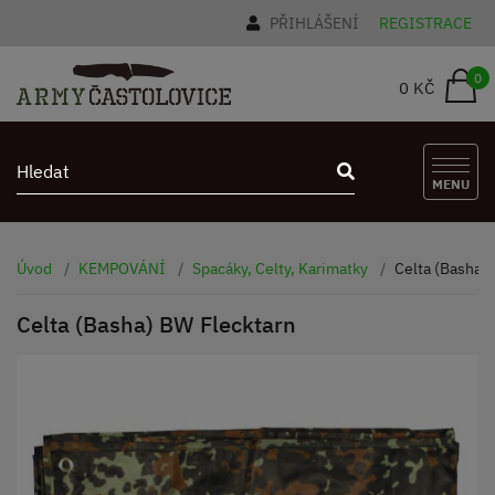
PŘIHLÁŠENÍ
REGISTRACE
0
0 KČ
MENU
Úvod
KEMPOVÁNÍ
Spacáky, Celty, Karimatky
Celta (Basha)
Celta (Basha) BW Flecktarn