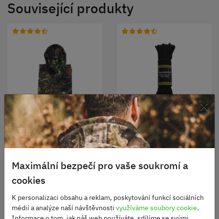
Související produkty
×
Pláštěnka pončo flecktarn
Šňůra Commando 5 mm
BW
černá 15 m
Skladem
Skladem
980 Kč
150 Kč
Maximální bezpečí pro vaše soukromí a
cookies
DO KOŠÍKU
DO KOŠÍKU
K personalizaci obsahu a reklam, poskytování funkcí sociálních
médií a analýze naší návštěvnosti
využíváme soubory cookie
.
Informace o tom, jak náš web používáte, sdílíme se svými