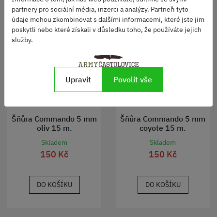
partnery pro sociální média, inzerci a analýzy. Partneři tyto
údaje mohou zkombinovat s dalšími informacemi, které jste jim
poskytli nebo které získali v důsledku toho, že používáte jejich
služby.
Upravit
Povolit vše
Šňůra Commando 5 mm
Šňůra Commando 5 mm
oliv 15 m.
coyote 15 m.
Skladem
Skladem
150 Kč
150 Kč
DO KOŠÍKU
DO KOŠÍKU