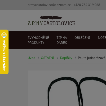
armycastolovice@seznam.cz
+420 734 319 068
ZVÝHODNĚNÉ
TIP NA
OBLEČENÍ
NOŽ
PRODUKTY
DÁREK
Úvod
OSTATNÍ
Doplňky
Pouta jednorázová 