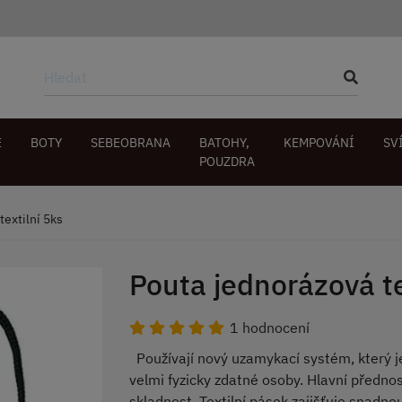
E
BOTY
SEBEOBRANA
BATOHY,
KEMPOVÁNÍ
SV
POUZDRA
textilní 5ks
Pouta jednorázová te
1 hodnocení
Používají nový uzamykací systém, který je 
velmi fyzicky zdatné osoby. Hlavní předno
skladnost. Textilní pásek zajišťuje snadno