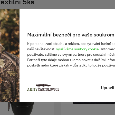
extilní 5ks
ce odolný proti uvolnění, a to i v případě velmi fyzicky
hmotnost a potřebná skladnost. Textilní pásek zajišťuje
se v sadě po 5 ks.
Maximální bezpečí pro vaše soukromí
K personalizaci obsahu a reklam, poskytování funkcí so
naší návštěvnosti
využíváme soubory cookie
. Informa
používáte, sdílíme se svými partnery pro sociální média
Partneři tyto údaje mohou zkombinovat s dalšími infor
poskytli nebo které získali v důsledku toho, že používát
Upravit