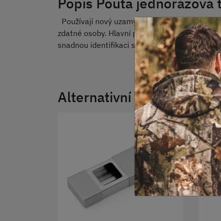
Popis Pouta jednorázová t
Používají nový uzamykací systém, který je vyso
zdatné osoby. Hlavní předností je velmi nízká 
snadnou identifikaci spoutané osoby. Dodává 
Alternativní produkty