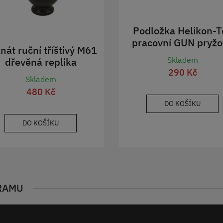
Podložka Helikon-T
pracovní GUN pryžo
nát ruční tříštivý M61
ČERNÁ
Skladem
dřevěná replika
290 Kč
Skladem
480 Kč
DO KOŠÍKU
DO KOŠÍKU
RAMU