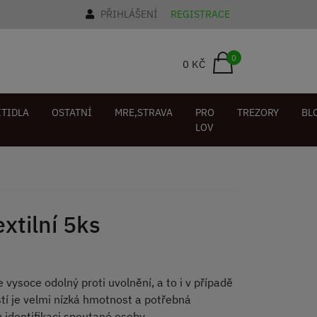
PŘIHLÁŠENÍ
REGISTRACE
0
0 KČ
ÍTIDLA
OSTATNÍ
MRE,STRAVA
PRO
TREZORY
BL
LOV
xtilní 5ks
vysoce odolný proti uvolnění, a to i v případě
stí je velmi nízká hmotnost a potřebná
u identifikaci spoutané osoby.