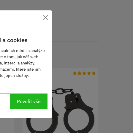
×
 a cookies
ciálních médií a analýze
ce o tom, jak náš web
, inzerci a analýzy.
macemi, které jste jim
e jejich služby.
Povolit vše