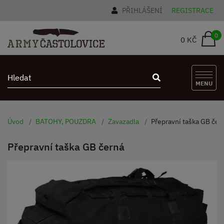
PŘIHLÁŠENÍ
REGISTRACE
0
0 KČ
MENU
Úvod
BATOHY, POUZDRA
Zavazadla
Přepravní taška GB čer
Přepravní taška GB černá