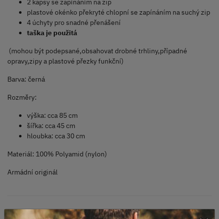
2 kapsy se zapínáním na zip
plastové okénko překryté chlopní se zapínáním na suchý zip
4 úchyty pro snadné přenášení
taška je použitá
(mohou být podepsané,obsahovat drobné trhliny,případné
opravy,zipy a plastové přezky funkční)
Barva: černá
Rozměry:
výška: cca 85 cm
šířka: cca 45 cm
hloubka: cca 30 cm
Materiál: 100% Polyamid (nylon)
Armádní originál