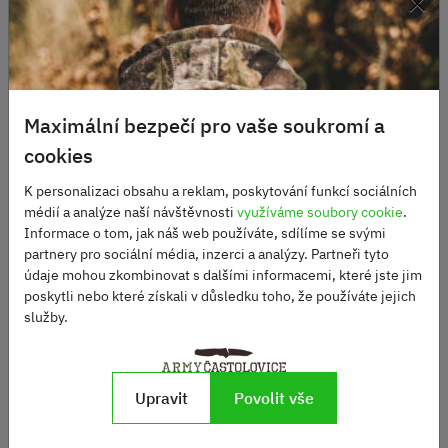
×
Alternativní produkty
DOPRAVA ZDARMA
Maximální bezpečí pro vaše soukromí a
cookies
K personalizaci obsahu a reklam, poskytování funkcí sociálních
médií a analýze naší návštěvnosti
využíváme soubory cookie
.
Informace o tom, jak náš web používáte, sdílíme se svými
partnery pro sociální média, inzerci a analýzy. Partneři tyto
Batoh BW horský OLD
ZELENÝ kožené řemení
údaje mohou zkombinovat s dalšími informacemi, které jste jim
Malá polní MNS 2000 vz
original použitý
poskytli nebo které získali v důsledku toho, že používáte jejich
95, 40L
Skladem
služby.
1990 Kč
Skladem
2950 Kč
DO KOŠÍKU
Upravit
Povolit vše
DO KOŠÍKU