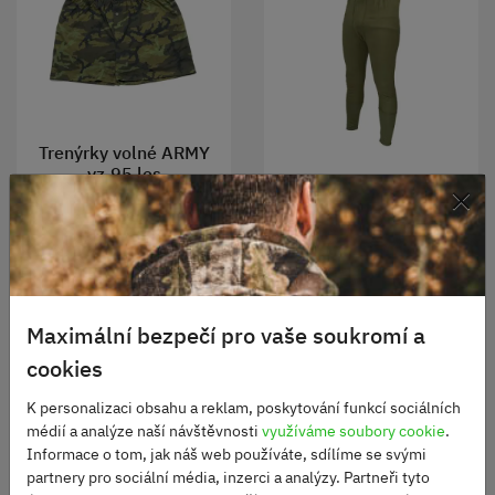
Trenýrky volné ARMY
vz.95 les
×
Spodky zimní termo VZ
2000
Skladem
330 Kč
Skladem
405 Kč
450 Kč
ZOBRAZIT
Maximální bezpečí pro vaše soukromí a
ZOBRAZIT
cookies
K personalizaci obsahu a reklam, poskytování funkcí sociálních
médií a analýze naší návštěvnosti
využíváme soubory cookie
.
Informace o tom, jak náš web používáte, sdílíme se svými
TOP
partnery pro sociální média, inzerci a analýzy. Partneři tyto