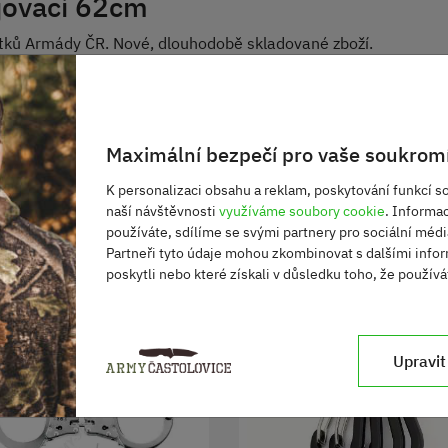
jovací 62cm
tků Armády ČR. Nové, dlouhodobě skladované zboží.
Maximální bezpečí pro vaše soukromí
K personalizaci obsahu a reklam, poskytování funkcí so
naší návštěvnosti
využíváme soubory cookie
. Informa
používáte, sdílíme se svými partnery pro sociální média
Partneři tyto údaje mohou zkombinovat s dalšími infor
poskytli nebo které získali v důsledku toho, že používát
Upravit