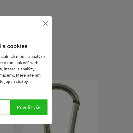
×
 a cookies
ciálních médií a analýze
ce o tom, jak náš web
, inzerci a analýzy.
macemi, které jste jim
e jejich služby.
Povolit vše