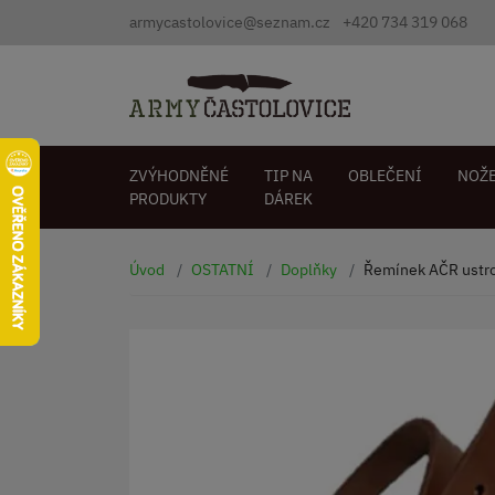
armycastolovice@seznam.cz
+420 734 319 068
ZVÝHODNĚNÉ
TIP NA
OBLEČENÍ
NOŽ
PRODUKTY
DÁREK
Úvod
OSTATNÍ
Doplňky
Řemínek AČR ustr