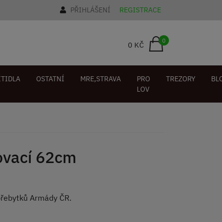
PŘIHLÁŠENÍ
REGISTRACE
0
0 KČ
ÍTIDLA
OSTATNÍ
MRE,STRAVA
PRO
TREZORY
BL
LOV
ovací 62cm
přebytků Armády ČR.