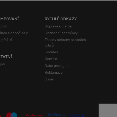
EMPOVÁNÍ
RYCHLÉ ODKAZY
dobí
Doprava a platba
ánek a odpočinek
Obchodní podmínky
 přežití
Zásady ochrany osobních
údajů
Cookies
TATNÍ
Kontakt
jky
Naše prodejna
Reklamace
O nás