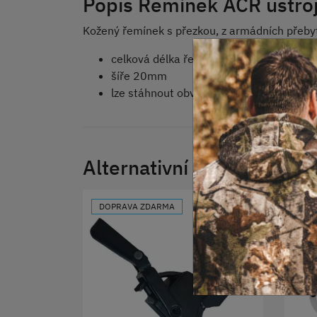
Popis Řemínek AČR ustro
Kožený řemínek s přezkou, z armádních přeby
celková délka řemínku 62cm
šíře 20mm
lze stáhnout obvod o délce až 55cm
Alternativní produkty
DOPRAVA ZDARMA