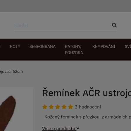
E
BOTY
SEBEOBRANA
BATOHY,
KEMPOVÁNÍ
SV
POUZDRA
ojovací 62cm
Řemínek AČR ustroj
3 hodnocení
Kožený řemínek s přezkou, z armádních 
Více o produktu