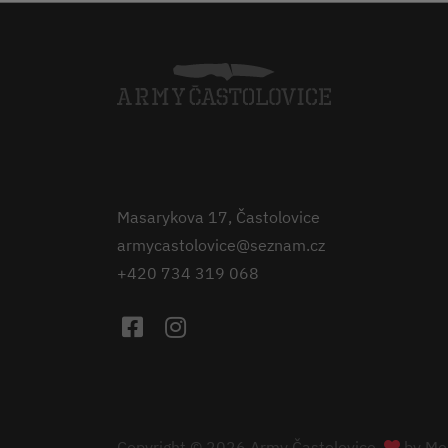
Masarykova 17, Častolovice
armycastolovice@seznam.cz
+420 734 319 068
Copyright © 2026 Army Častolovice.
by
Med