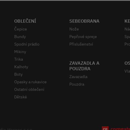
OBLEČENÍ
SEBEOBRANA
K
Čepice
Nože
Ná
Bundy
Pepřové spreje
Sp
Spodní prádlo
Příslušenství
Pro
Mikiny
Trika
ZAVAZADLA A
OS
Kalhoty
POUZDRA
Vla
Boty
Zavazadla
Opasky a rukavice
Pouzdra
Ostatní oblečení
Dětské
ia Heroes s.r.o.