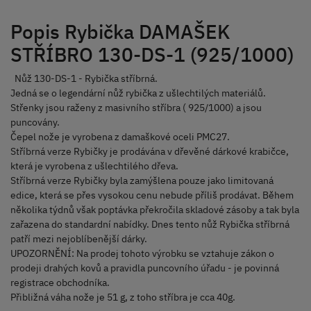
Popis Rybička DAMAŠEK
STŘÍBRO 130-DS-1 (925/1000)
Nůž 130-DS-1 - Rybička stříbrná.
Jedná se o legendární nůž rybička z ušlechtilých materiálů.
Střenky jsou raženy z masivního stříbra ( 925/1000) a jsou
puncovány.
Čepel nože je vyrobena z damaškové oceli PMC27.
Stříbrná verze Rybičky je prodávána v dřevěné dárkové krabičce,
která je vyrobena z ušlechtilého dřeva.
Stříbrná verze Rybičky byla zamýšlena pouze jako limitovaná
edice, která se přes vysokou cenu nebude příliš prodávat. Během
několika týdnů však poptávka překročila skladové zásoby a tak byla
zařazena do standardní nabídky. Dnes tento nůž Rybička stříbrná
patří mezi nejoblíbenější dárky.
UPOZORNĚNÍ: Na prodej tohoto výrobku se vztahuje zákon o
prodeji drahých kovů a pravidla puncovního úřadu - je povinná
registrace obchodníka.
Přibližná váha nože je 51 g, z toho stříbra je cca 40g.