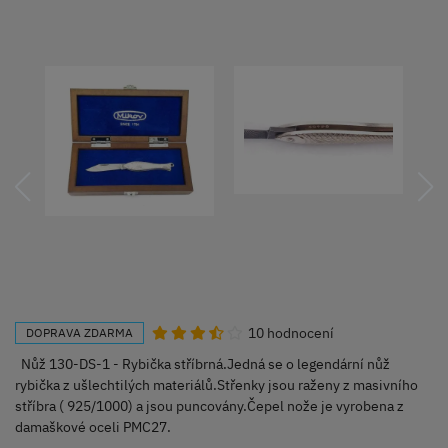
10 hodnocení
DOPRAVA ZDARMA
Nůž 130-DS-1 - Rybička stříbrná.Jedná se o legendární nůž
rybička z ušlechtilých materiálů.Střenky jsou raženy z masivního
stříbra ( 925/1000) a jsou puncovány.Čepel nože je vyrobena z
damaškové oceli PMC27.