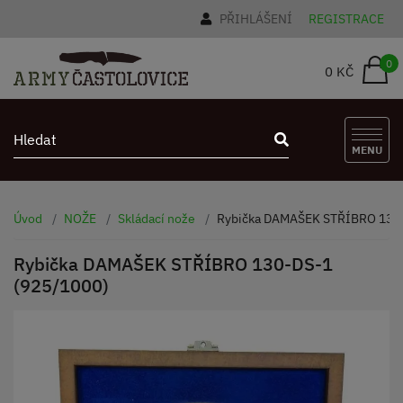
PŘIHLÁŠENÍ
REGISTRACE
0
0 KČ
MENU
Úvod
NOŽE
Skládací nože
Rybička DAMAŠEK STŘÍBRO 130-
Rybička DAMAŠEK STŘÍBRO 130-DS-1
(925/1000)