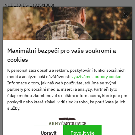
NUZ 130-DS-1 (925/1000)
×
Alternativní produkty
Maximální bezpečí pro vaše soukromí a
cookies
K personalizaci obsahu a reklam, poskytování funkcí sociálních
médií a analýze naší návštěvnosti
využíváme soubory cookie
.
Informace o tom, jak náš web používáte, sdílíme se svými
partnery pro sociální média, inzerci a analýzy. Partneři tyto
údaje mohou zkombinovat s dalšími informacemi, které jste jim
Nůž zavírací CORGI
poskytli nebo které získali v důsledku toho, že používáte jejich
hladké ostří ČERNÝ
služby.
Nůž OPINEL EFFILE VRI
No.10 BUK
Skladem
2160 Kč
Skladem
Upravit
Povolit vše
495 Kč