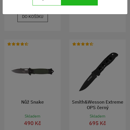
DO KOŠÍKU
DO KOŠÍKU
Nůž Snake
Smith&Wesson Extreme
OPS černý
Skladem
Skladem
490 Kč
695 Kč