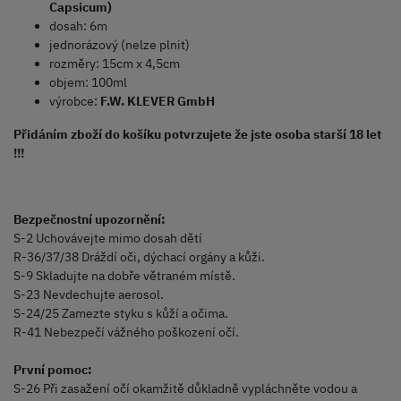
Capsicum)
dosah: 6m
jednorázový (nelze plnit)
rozměry: 15cm x 4,5cm
objem: 100ml
výrobce:
F.W. KLEVER GmbH
Přidáním zboží do košíku potvrzujete že jste osoba starší 18 let
!!!
Bezpečnostní upozornění:
S-2 Uchovávejte mimo dosah dětí
R-36/37/38 Dráždí oči, dýchací orgány a kůži.
S-9 Skladujte na dobře větraném místě.
S-23 Nevdechujte aerosol.
S-24/25 Zamezte styku s kůží a očima.
R-41 Nebezpečí vážného poškození očí.
První pomoc:
S-26 Při zasažení očí okamžitě důkladně vypláchněte vodou a