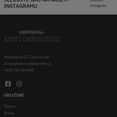
INSTAGRAMU
instagram
Masarykova 17, Častolovice
armycastolovice@seznam.cz
+420 734 319 068
OBLEČENÍ
Čepice
Bundy