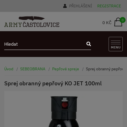
PŘIHLÁŠENÍ
REGISTRACE
0
0 KČ
MENU
Úvod
SEBEOBRANA
Pepřové spreje
Sprej obranný pepřový
Sprej obranný pepřový KO JET 100ml