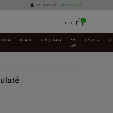
PŘIHLÁŠENÍ
REGISTRACE
0
0 KČ
ÍTIDLA
OSTATNÍ
MRE,STRAVA
PRO
TREZORY
BL
LOV
ulaté