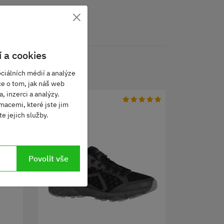
×
 a cookies
ciálních médií a analýze
ce o tom, jak náš web
, inzerci a analýzy.
macemi, které jste jim
e jejich služby.
Povolit vše