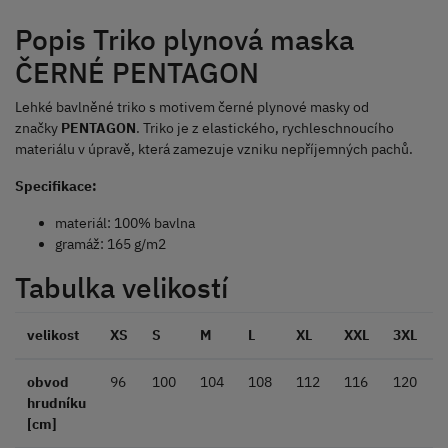
Popis Triko plynová maska
ČERNÉ PENTAGON
Lehké bavlněné triko s motivem černé plynové masky od
značky
PENTAGON
. Triko je z elastického, rychleschnoucího
materiálu v úpravě, která zamezuje vzniku nepříjemných pachů.
Specifikace:
materiál: 100% bavlna
gramáž: 165 g/m2
Tabulka velikostí
velikost
XS
S
M
L
XL
XXL
3XL
obvod
96
100
104
108
112
116
120
hrudníku
[cm]