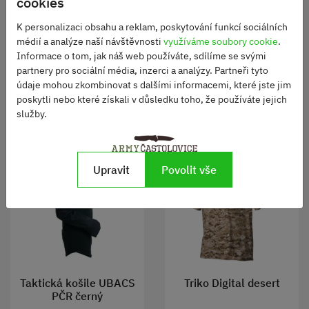
cookies
rukáv
Skladem
Skladem
K personalizaci obsahu a reklam, poskytování funkcí sociálních
450 Kč
450 Kč
médií a analýze naší návštěvnosti
využíváme soubory cookie
.
Informace o tom, jak náš web používáte, sdílíme se svými
partnery pro sociální média, inzerci a analýzy. Partneři tyto
ZOBRAZIT
ZOBRAZIT
údaje mohou zkombinovat s dalšími informacemi, které jste jim
poskytli nebo které získali v důsledku toho, že používáte jejich
služby.
Upravit
Povolit vše
Taktická košile UBACS
Triko Digital desert
PČR černý