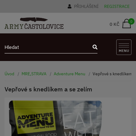
PŘIHLÁŠENÍ
REGISTRACE
0
0 KČ
MENU
Úvod
MRE,STRAVA
Adventure Menu
Vepřové s knedlíkem a
Vepřové s knedlíkem a se zelím