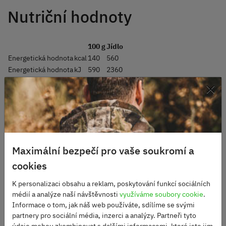
Nutriční hodnoty
100 g
Jídlo
Energetická hodnota
kcal
140
560
Energetická hodnota
kJ
590
2360
×
Tuk
g
4,3
17,0
Nasycené tuky
g
1,4
5,5
7,8
Bílkoviny
g
31,0
Sacharidy
g
18,0
71,0
Cukry
g
4,8
19
Sůl
g
1,0
4,0
Maximální bezpečí pro vaše soukromí a
cookies
K personalizaci obsahu a reklam, poskytování funkcí sociálních
Alternativní produkty
médií a analýze naší návštěvnosti
využíváme soubory cookie
.
Informace o tom, jak náš web používáte, sdílíme se svými
partnery pro sociální média, inzerci a analýzy. Partneři tyto
údaje mohou zkombinovat s dalšími informacemi, které jste jim