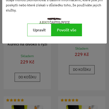
poskytli nebo které získali v důsledku toho, že používáte jejich
služby.
Upravit
Povolit vše
Masové koule s basmati a
rajskou omáčkou
Kuřecí na divoko s rýží
Skladem
229 Kč
Skladem
229 Kč
DO KOŠÍKU
DO KOŠÍKU