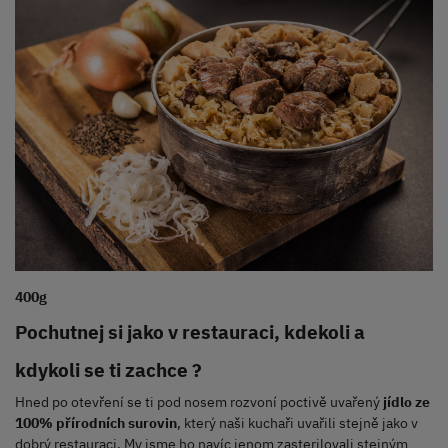
400g
Pochutnej si jako v restauraci, kdekoli a
kdykoli se ti zachce
?
Hned po otevření se ti pod nosem rozvoní poctivě uvařený
jídlo ze
100% přírodních surovin
, který naši kuchaři uvařili stejně jako v
dobrý restauraci. My jsme ho navíc jenom zasterilovali stejným