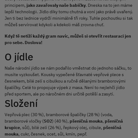
principem,
jako zavařovaly naše babičky
. Dneska na to jen máme
lepší technologii. Jídlo díky tomu chutná a voní jako právě uvařený.
Jen ti bez lednice vydrží minimálně tři roky. Tuhle pochoutku si tak
můžeš servírovat kdykoli a kdekoli máš zrovna chuť.
Když tě netíží každý gram navíc, můžeš si otevřít restauraci jen
pro sebe. Doslova!
O jídle
Naše národní jídlo se nám podařilo vměstnat do jednoho sáčku, to
musíte vyzkoušet. Kousky vypečené šťavnaté vepřové plece s
česnekem, bílé zelí s cibulkou a ručně dělanými bramborovými
špalíčky. Celé to propojuje výpek z masa. Není to nejlehčí jídlo
před sportem, ale po náročném dni určitě potěší a zasytí.
Složení
Vepřová plec (30 %), bramborové špalíčky (28 %) (voda,
bramborové vločky (
SO2
) (40 %),
pšeničná
mouka
,
pšeničná
krupice
, sůl), bílé zelí (26 %), řepkový olej, cibule,
pšeničná
mouka
, cukr, česnek, ocet, sůl, kmín, pepř.