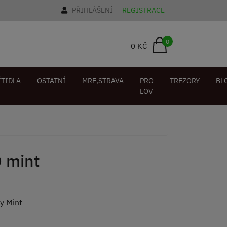
PŘIHLÁŠENÍ
REGISTRACE
0
0 KČ
ÍTIDLA
OSTATNÍ
MRE,STRAVA
PRO
TREZORY
BL
LOV
D mint
ty Mint