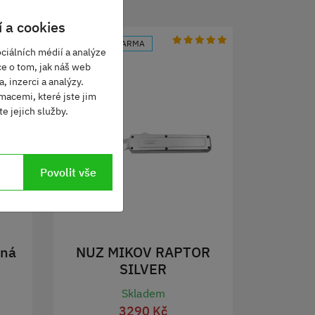
 a cookies
DOPRAVA ZDARMA
ciálních médií a analýze
ce o tom, jak náš web
, inzerci a analýzy.
macemi, které jste jim
e jejich služby.
Povolit vše
rná
NUZ MIKOV RAPTOR
SILVER
Skladem
3290 Kč