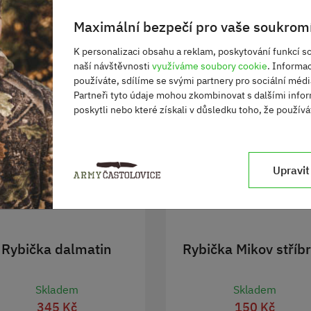
Maximální bezpečí pro vaše soukromí
K personalizaci obsahu a reklam, poskytování funkcí so
naší návštěvnosti
využíváme soubory cookie
. Informa
používáte, sdílíme se svými partnery pro sociální média
Partneři tyto údaje mohou zkombinovat s dalšími infor
poskytli nebo které získali v důsledku toho, že používát
Upravit
Rybička dalmatin
Rybička Mikov stříb
Skladem
Skladem
345 Kč
150 Kč