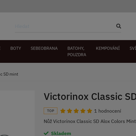
E
BOTY
SEBEOBRANA
BATOHY,
KEMPOVÁNÍ
SV
POUZDRA
ic SD mint
Victorinox Classic S
1 hodnocení
TOP
Nůž Victorinox Classic SD Alox Colors Min
Skladem