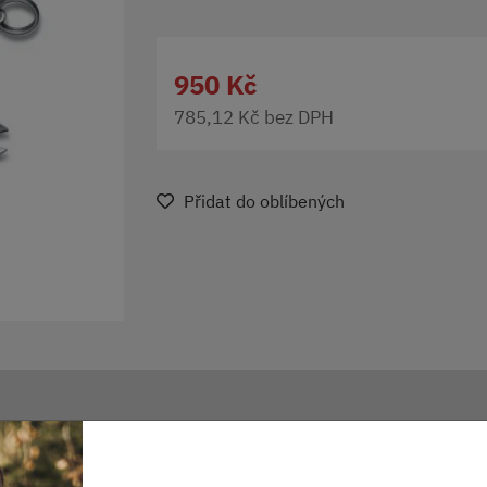
950 Kč
785,12 Kč bez DPH
Přidat do oblíbených