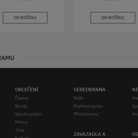
DO KOŠÍKU
DO KOŠÍKU
RAMU
OBLEČENÍ
SEBEOBRANA
K
Čepice
Nože
Ná
Bundy
Pepřové spreje
Sp
Spodní prádlo
Příslušenství
Pro
Mikiny
Trika
ZAVAZADLA A
OS