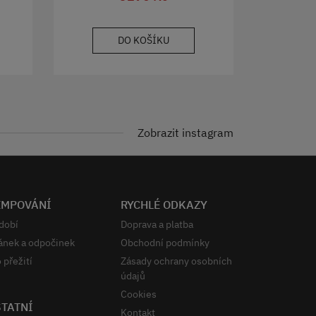
DO KOŠÍKU
Zobrazit instagram
EMPOVÁNÍ
RYCHLÉ ODKAZY
dobí
Doprava a platba
ánek a odpočinek
Obchodní podmínky
 přežití
Zásady ochrany osobních
údajů
Cookies
TATNÍ
Kontakt