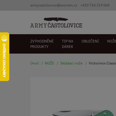
armycastolovice@seznam.cz
+420 734 319 068
ZVÝHODNĚNÉ
TIP NA
OBLEČENÍ
NOŽ
PRODUKTY
DÁREK
Úvod
NOŽE
Skládací nože
Victorinox Class