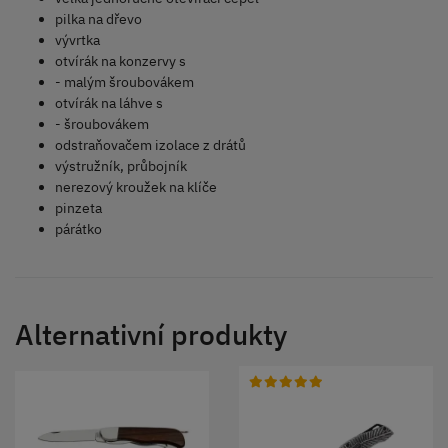
pilka na dřevo
vývrtka
otvírák na konzervy s
- malým šroubovákem
otvírák na láhve s
- šroubovákem
odstraňovačem izolace z drátů
výstružník, průbojník
nerezový kroužek na klíče
pinzeta
párátko
Alternativní produkty