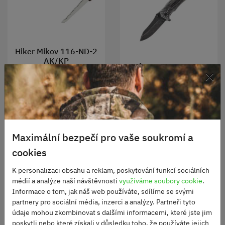
Hiker Mikov 116-ND-2
AK/KP
Nůž Smith&Wesson
×
STONEWASH
Skladem
1960 Kč
Není skladem
685 Kč
DO KOŠÍKU
Maximální bezpečí pro vaše soukromí a
DO KOŠÍKU
cookies
K personalizaci obsahu a reklam, poskytování funkcí sociálních
médií a analýze naší návštěvnosti
využíváme soubory cookie
.
Informace o tom, jak náš web používáte, sdílíme se svými
partnery pro sociální média, inzerci a analýzy. Partneři tyto
údaje mohou zkombinovat s dalšími informacemi, které jste jim
poskytli nebo které získali v důsledku toho, že používáte jejich