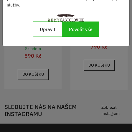
služby.
Kapesní nůž Victorinox
Upravit
Povolit vše
Spartan
Nůž SMITH&Wesson
Executive GOLD
Skladem
790 Kč
Skladem
890 Kč
DO KOŠÍKU
DO KOŠÍKU
SLEDUJTE NÁS NA NAŠEM
Zobrazit
INSTAGRAMU
instagram