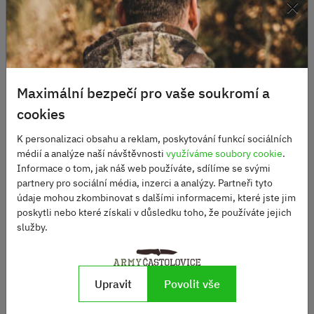
×
Maximální bezpečí pro vaše soukromí a
cookies
K personalizaci obsahu a reklam, poskytování funkcí sociálních
médií a analýze naší návštěvnosti
využíváme soubory cookie
.
Informace o tom, jak náš web používáte, sdílíme se svými
partnery pro sociální média, inzerci a analýzy. Partneři tyto
Vlajka Kanada
Vlajka Francie
údaje mohou zkombinovat s dalšími informacemi, které jste jim
poskytli nebo které získali v důsledku toho, že používáte jejich
služby.
Skladem
Skladem
250 Kč
250 Kč
Upravit
Povolit vše
DO KOŠÍKU
DO KOŠÍKU