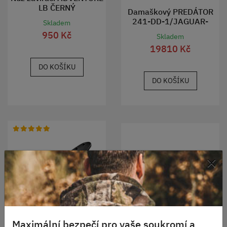
LB ČERNÝ
Damaškový PREDÁTOR
241-DD-1/JAGUAR-
Skladem
SNAKE
950 Kč
Skladem
19810 Kč
DO KOŠÍKU
DO KOŠÍKU
×
Nůž motýlek K25 černý
Maximální bezpečí pro vaše soukromí a