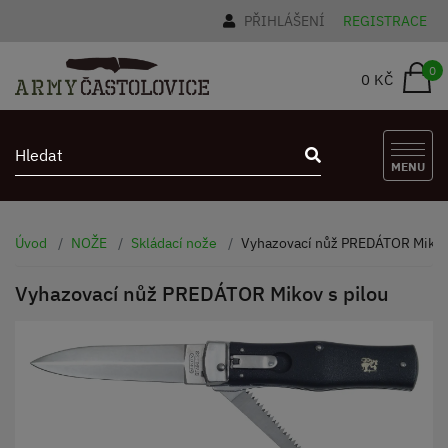
PŘIHLÁŠENÍ
REGISTRACE
0
0 KČ
MENU
Úvod
NOŽE
Skládací nože
Vyhazovací nůž PREDÁTOR Mikov 
Vyhazovací nůž PREDÁTOR Mikov s pilou