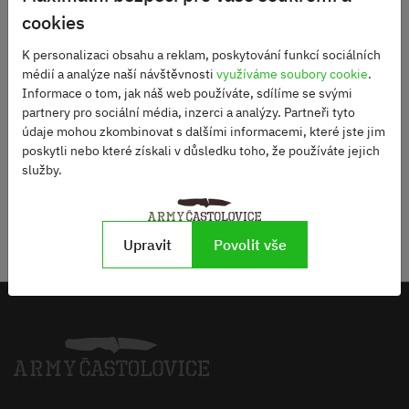
KERSHAW ONION LEEK
cookies
Skladem
720 Kč
Není skladem
K personalizaci obsahu a reklam, poskytování funkcí sociálních
2450 Kč
médií a analýze naší návštěvnosti
využíváme soubory cookie
.
Informace o tom, jak náš web používáte, sdílíme se svými
DO KOŠÍKU
partnery pro sociální média, inzerci a analýzy. Partneři tyto
DO KOŠÍKU
údaje mohou zkombinovat s dalšími informacemi, které jste jim
poskytli nebo které získali v důsledku toho, že používáte jejich
služby.
SLEDUJTE NÁS NA NAŠEM
Zobrazit
Upravit
Povolit vše
INSTAGRAMU
instagram