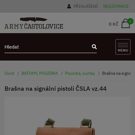
PŘIHLÁŠENÍ
REGISTRACE
0
0 KČ
MENU
Úvod
BATOHY, POUZDRA
Pouzdra, sumky
Brašna na signáln
Brašna na signální pistoli ČSLA vz.44