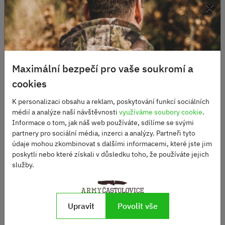
×
Maximální bezpečí pro vaše soukromí a
cookies
K personalizaci obsahu a reklam, poskytování funkcí sociálních
médií a analýze naší návštěvnosti
využíváme soubory cookie
.
Informace o tom, jak náš web používáte, sdílíme se svými
partnery pro sociální média, inzerci a analýzy. Partneři tyto
údaje mohou zkombinovat s dalšími informacemi, které jste jim
Hip Bag operation camo
Odhazovák molle VIPER
poskytli nebo které získali v důsledku toho, že používáte jejich
služby.
Skladem
Skladem
850 Kč
500 Kč
Upravit
Povolit vše
DO KOŠÍKU
ZOBRAZIT