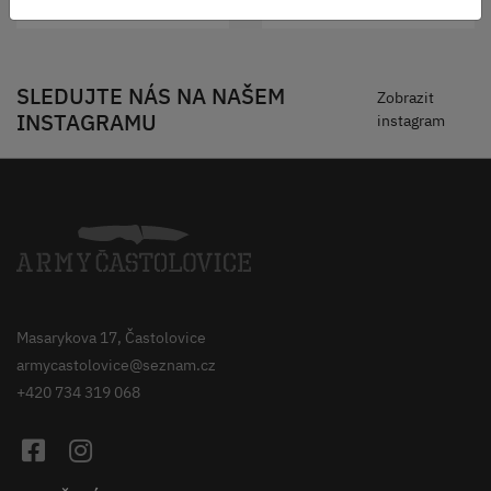
SLEDUJTE NÁS NA NAŠEM
Zobrazit
INSTAGRAMU
instagram
Masarykova 17, Častolovice
armycastolovice@seznam.cz
+420 734 319 068