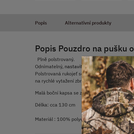
Popis
Alternativní produkty
Popis Pouzdro na pušku o
Plně polstrovaný.
Odnímatelný,
nastavitelný ramenní popruh se
Polstrovaná rukojeť se zapínáním na suchý zip,
na rychlé vytažení zbraně se zapínáním na sp
Malá boční kapsa se zapínáním na zip.
Délka: cca 130 cm
Materiál : 100% polyester