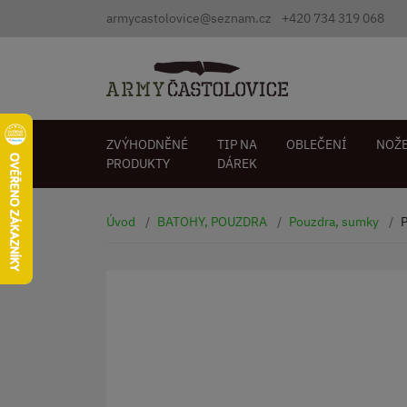
armycastolovice@seznam.cz
+420 734 319 068
ZVÝHODNĚNÉ
TIP NA
OBLEČENÍ
NOŽ
PRODUKTY
DÁREK
Úvod
BATOHY, POUZDRA
Pouzdra, sumky
P