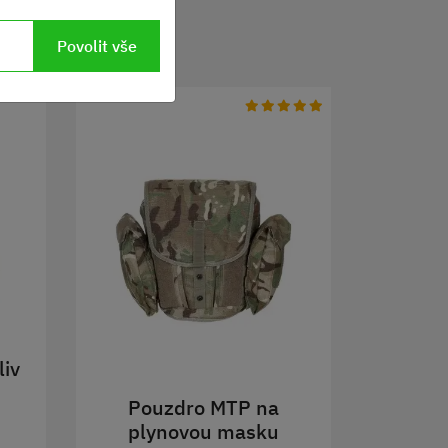
Povolit vše
liv
Pouzdro MTP na
plynovou masku