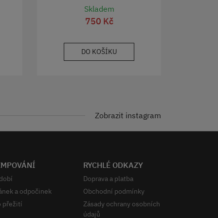
(obal/malá polní/taška)
Skladem
Molle Velká Británie
750 Kč
originál
DO KOŠÍKU
Zobrazit instagram
EMPOVÁNÍ
RYCHLÉ ODKAZY
dobí
Doprava a platba
ánek a odpočinek
Obchodní podmínky
 přežití
Zásady ochrany osobních
údajů