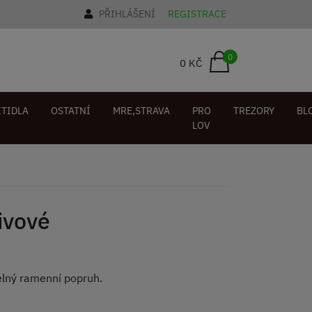
PŘIHLÁŠENÍ
REGISTRACE
0
0 KČ
ÍTIDLA
OSTATNÍ
MRE,STRAVA
PRO
TREZORY
BL
LOV
ivové
elný ramenní popruh.