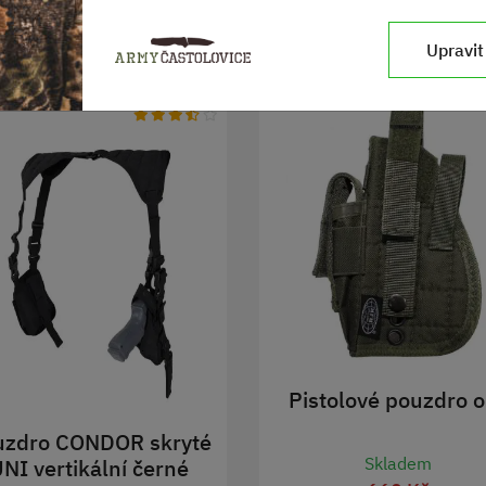
Upravit
Pistolové pouzdro o
uzdro CONDOR skryté
Skladem
NI vertikální černé