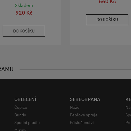
660 Kč
Skladem
920 Kč
DO KOŠÍKU
DO KOŠÍKU
RAMU
OBLEČENÍ
SEBEOBRANA
K
Čepice
Nože
Ná
Bundy
Pepřové spreje
Sp
Spodní prádlo
Příslušenství
Pro
Mikiny