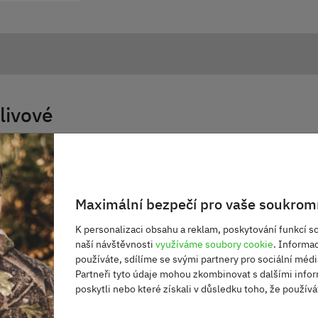
livové
 2 karabinami.
 hlavní kapsa se zapínáním na zip. V zadní části klopa
onu.
Maximální bezpečí pro vaše soukromí
K personalizaci obsahu a reklam, poskytování funkcí so
naší návštěvnosti
využíváme soubory cookie
. Informa
používáte, sdílíme se svými partnery pro sociální média
Partneři tyto údaje mohou zkombinovat s dalšími infor
poskytli nebo které získali v důsledku toho, že používát