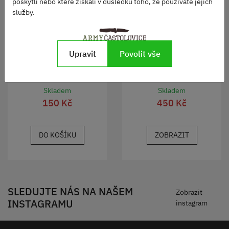
poskytli nebo které získali v důsledku toho, že používáte jejich
služby.
Upravit
Povolit vše
Dětská kšiltovka vz.95
Dětské kraťasy
WOODLAND
Skladem
Skladem
150 Kč
450 Kč
DO KOŠÍKU
ZOBRAZIT
SLEDUJTE NÁS NA NAŠEM
Zobrazit
INSTAGRAMU
instagram