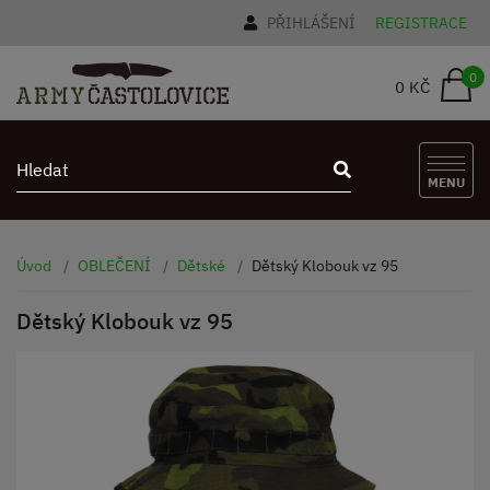
PŘIHLÁŠENÍ
REGISTRACE
0
0 KČ
MENU
Úvod
OBLEČENÍ
Dětské
Dětský Klobouk vz 95
Dětský Klobouk vz 95