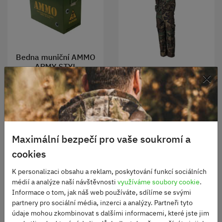
Bedna muniční AMMO
ARMY STYL
×
Dětský komplet, kalhoty a
vesta woodland
Není skladem
290 Kč
Skladem
1190 Kč
DO KOŠÍKU
Maximální bezpečí pro vaše soukromí a
ZOBRAZIT
cookies
K personalizaci obsahu a reklam, poskytování funkcí sociálních
médií a analýze naší návštěvnosti
využíváme soubory cookie
.
Informace o tom, jak náš web používáte, sdílíme se svými
partnery pro sociální média, inzerci a analýzy. Partneři tyto
údaje mohou zkombinovat s dalšími informacemi, které jste jim