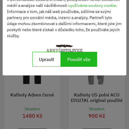
ZOBRAZIT
médií a analýze naší návštěvnosti
využíváme soubory cookie
.
ZOBRAZIT
Informace o tom, jak náš web používáte, sdílíme se svými
partnery pro sociální média, inzerci a analýzy. Partneři tyto
údaje mohou zkombinovat s dalšími informacemi, které jste jim
poskytli nebo které získali v důsledku toho, že používáte jejich
služby.
Upravit
Povolit vše
Kalhoty Adven černé
Kalhoty US polní ACU
DIGITAL original použité
Skladem
Skladem
1480 Kč
900 Kč