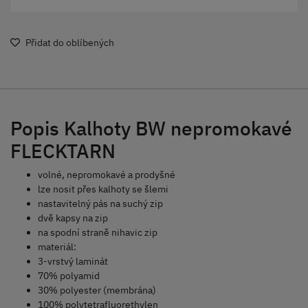
Přidat do oblíbených
Popis Kalhoty BW nepromokavé
FLECKTARN
volné, nepromokavé a prodyšné
lze nosit přes kalhoty se šlemi
nastavitelný pás na suchý zip
dvě kapsy na zip
na spodní straně nihavic zip
materiál:
3-vrstvý laminát
70% polyamid
30% polyester (membrána)
100% polytetrafluorethylen