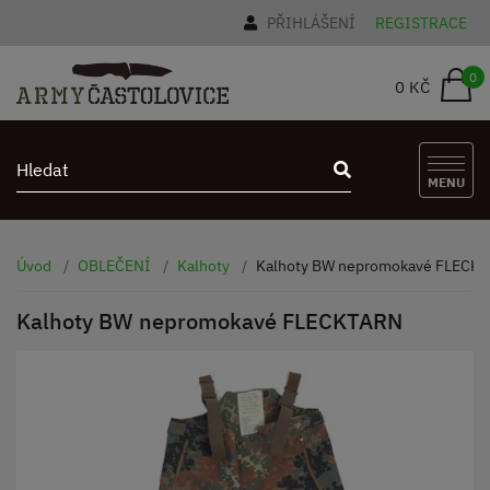
PŘIHLÁŠENÍ
REGISTRACE
0
0 KČ
MENU
Úvod
OBLEČENÍ
Kalhoty
Kalhoty BW nepromokavé FLECK
Kalhoty BW nepromokavé FLECKTARN