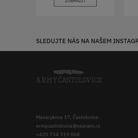
ZOBRAZIT
SLEDUJTE NÁS NA NAŠEM INSTAG
Masarykova 17, Častolovice
armycastolovice@seznam.cz
+420 734 319 068