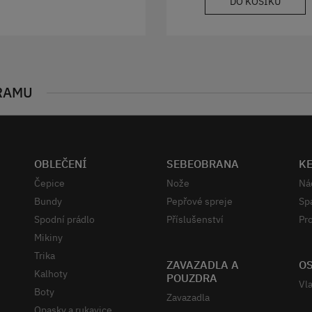
DO KOŠÍKU
RAMU
OBLEČENÍ
SEBEOBRANA
K
Čepice
Nože
Ná
Bundy
Pepřové spreje
Sp
Spodní prádlo
Příslušenství
Pro
Mikiny
Trika
ZAVAZADLA A
OS
Kalhoty
POUZDRA
Vla
Boty
Zavazadla
Opasky a rukavice