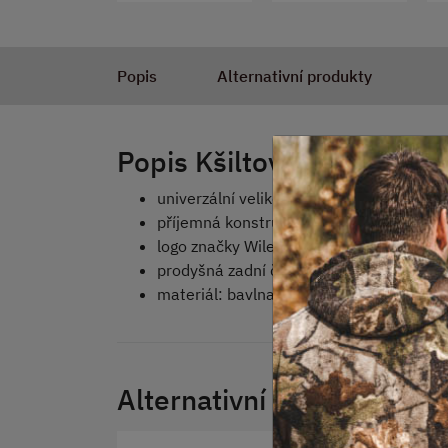
Popis
Alternativní produkty
Popis Kšiltovka WILEY 
univerzální velikost
příjemná konstrukce
logo značky Wiley X
prodyšná zadní část
materiál: bavlna, polyester
Alternativní produkty