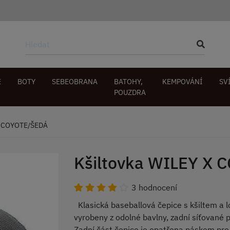
E
BOTY
SEBEOBRANA
BATOHY,
KEMPOVÁNÍ
SV
POUZDRA
X COYOTE/ŠEDÁ
Kšiltovka WILEY X
3 hodnocení
Klasická baseballová čepice s kšiltem a l
vyrobeny z odolné bavlny, zadní síťované 
Zadní část čepice je opatřena páskem pr