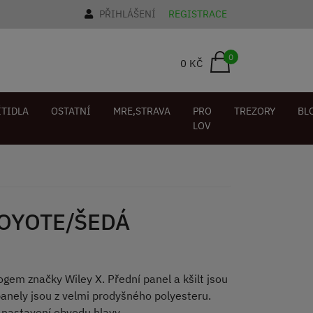
PŘIHLÁŠENÍ
REGISTRACE
0
0 KČ
ÍTIDLA
OSTATNÍ
MRE,STRAVA
PRO
TREZORY
BL
LOV
 COYOTE/ŠEDÁ
ogem značky Wiley X. Přední panel a kšilt jsou
panely jsou z velmi prodyšného polyesteru.
o nastavení obvodu hlavy.