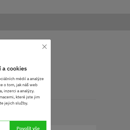
×
 a cookies
ciálních médií a analýze
ce o tom, jak náš web
, inzerci a analýzy.
macemi, které jste jim
e jejich služby.
Povolit vše