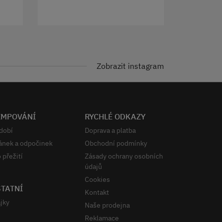
Zobrazit instagram
EMPOVÁNÍ
RYCHLÉ ODKAZY
dobí
Doprava a platba
ánek a odpočinek
Obchodní podmínky
 přežití
Zásady ochrany osobních
údajů
Cookies
TATNÍ
Kontakt
jky
Naše prodejna
Reklamace