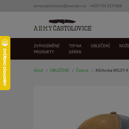
armycastolovice@seznam.cz
+420 734 319 068
ZVÝHODNĚNÉ
TIP NA
OBLEČENÍ
NOŽ
PRODUKTY
DÁREK
Úvod
OBLEČENÍ
Čepice
Kšiltovka WILEY 