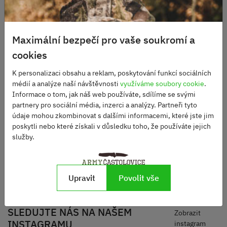
Maximální bezpečí pro vaše soukromí a
cookies
K personalizaci obsahu a reklam, poskytování funkcí sociálních
médií a analýze naší návštěvnosti
využíváme soubory cookie
.
UTON 362-
Informace o tom, jak náš web používáte, sdílíme se svými
BG/STONEWASH bez
partnery pro sociální média, inzerci a analýzy. Partneři tyto
příslušenství
Skladem
údaje mohou zkombinovat s dalšími informacemi, které jste jim
2480 Kč
poskytli nebo které získali v důsledku toho, že používáte jejich
služby.
DO KOŠÍKU
Upravit
Povolit vše
SLEDUJTE NÁS NA NAŠEM
Zobrazit
INSTAGRAMU
instagram