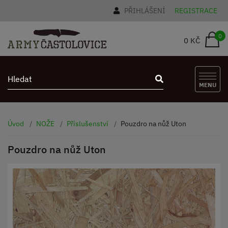
PŘIHLÁŠENÍ
REGISTRACE
0
0 KČ
MENU
Úvod
NOŽE
Příslušenství
Pouzdro na nůž Uton
Pouzdro na nůž Uton