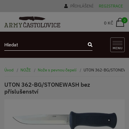
PŘIHLÁŠENÍ
REGISTRACE
0
0 KČ
MENU
Úvod
NOŽE
Nože s pevnou čepelí
UTON 362-BG/STONEWASH
UTON 362-BG/STONEWASH bez
příslušenství