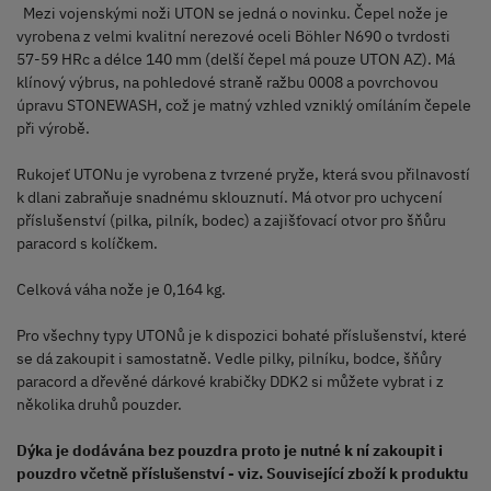
Mezi vojenskými noži UTON se jedná o novinku. Čepel nože je
vyrobena z velmi kvalitní nerezové oceli Böhler N690 o tvrdosti
57-59 HRc a délce 140 mm (delší čepel má pouze UTON AZ). Má
klínový výbrus, na pohledové straně ražbu 0008 a povrchovou
úpravu STONEWASH, což je matný vzhled vzniklý omíláním čepele
při výrobě.
Rukojeť UTONu je vyrobena z tvrzené pryže, která svou přilnavostí
k dlani zabraňuje snadnému sklouznutí. Má otvor pro uchycení
příslušenství (pilka, pilník, bodec) a zajišťovací otvor pro šňůru
paracord s kolíčkem.
Celková váha nože je 0,164 kg.
Pro všechny typy UTONů je k dispozici bohaté příslušenství, které
se dá zakoupit i samostatně. Vedle pilky, pilníku, bodce, šňůry
paracord a dřevěné dárkové krabičky DDK2 si můžete vybrat i z
několika druhů pouzder.
Dýka je dodávána bez pouzdra proto je nutné k ní zakoupit i
pouzdro včetně příslušenství - viz. Související zboží k produktu