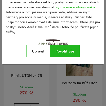
K personalizaci obsahu a reklam, poskytování funkcí sociálních
médií a analýze naší návštěvnosti
využíváme soubory cookie
.
Informace o tom, jak náš web používáte, sdílíme se svými
DO KOŠÍKU
DO KOŠÍKU
partnery pro sociální média, inzerci a analýzy. Partneři tyto
údaje mohou zkombinovat s dalšími informacemi, které jste jim
poskytli nebo které získali v důsledku toho, že používáte jejich
služby.
Upravit
Povolit vše
Pilník UTON vz 75
Pouzdro na nůž Uton
Skladem
270 Kč
Skladem
290 Kč