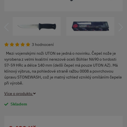
3 hodnocení
Mezi vojenskými noži UTON se jedná o novinku. Čepel nože je
vyrobena z velmi kvalitní nerezové oceli Böhler N690 o tvrdosti
57-59 HRc a délce 140 mm (delší čepel má pouze UTON AZ). Má
klínový výbrus, na pohledové straně ražbu 0008 a povrchovou
úpravu STONEWASH, což je matný vzhled vzniklý omíláním čepele
při výrobě.
Více o produktu
Skladem