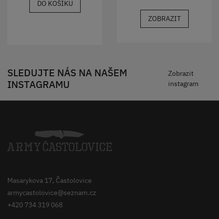
DO KOŠÍKU
ZOBRAZIT
SLEDUJTE NÁS NA NAŠEM
Zobrazit
INSTAGRAMU
instagram
Masarykova 17, Častolovice
armycastolovice@seznam.cz
+420 734 319 068