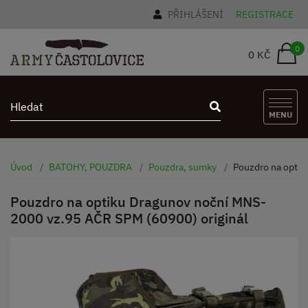
PŘIHLÁŠENÍ
REGISTRACE
0
0 KČ
MENU
Úvod
BATOHY, POUZDRA
Pouzdra, sumky
Pouzdro na optik
Pouzdro na optiku Dragunov noční MNS-
2000 vz.95 AČR SPM (60900) originál