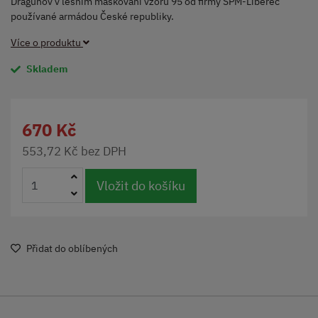
Dragunov v lesním maskování vzoru 95 od firmy SPM-Liberec
používané armádou České republiky.
Více o produktu
Skladem
670 Kč
553,72 Kč bez DPH
Vložit do košíku
Přidat do oblíbených