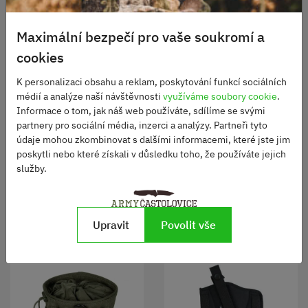
Maximální bezpečí pro vaše soukromí a
cookies
Pouzdro na optiku
K personalizaci obsahu a reklam, poskytování funkcí sociálních
Dragunov denní MNS-
Pistolové pouzdro
médií a analýze naší návštěvnosti
využíváme soubory cookie
.
2000 vz.95 AČR SPM
univerzální černé
Skladem
Informace o tom, jak náš web používáte, sdílíme se svými
(60800) originál
750 Kč
partnery pro sociální média, inzerci a analýzy. Partneři tyto
Skladem
údaje mohou zkombinovat s dalšími informacemi, které jste jim
420 Kč
poskytli nebo které získali v důsledku toho, že používáte jejich
služby.
DO KOŠÍKU
DO KOŠÍKU
Upravit
Povolit vše