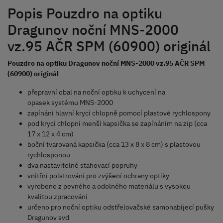
Popis Pouzdro na optiku
Dragunov noční MNS-2000
vz.95 AČR SPM (60900) originál
Pouzdro na optiku Dragunov noční MNS-2000 vz.95 AČR SPM
(60900) originál
přepravní obal na noční optiku k uchycení na
opasek systému MNS-2000
zapínání hlavní krycí chlopně pomocí plastové rychlospony
pod krycí chlopní menší kapsička se zapínáním na zip (cca
17 x 12 x 4 cm)
boční tvarovaná kapsička (cca 13 x 8 x 8 cm) s plastovou
rychlosponou
dva nastavitelné stahovací popruhy
vnitřní polstrování pro zvýšení ochrany optiky
vyrobeno z pevného a odolného materiálu s vysokou
kvalitou zpracování
určeno pro noční optiku odstřelovačské samonabíjecí pušky
Dragunov
svd