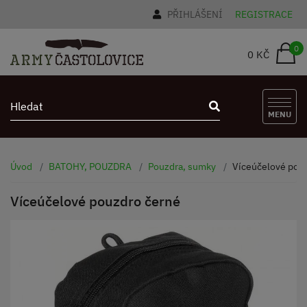
PŘIHLÁŠENÍ
REGISTRACE
0
0 KČ
MENU
Úvod
BATOHY, POUZDRA
Pouzdra, sumky
Víceúčelové pou
Víceúčelové pouzdro černé