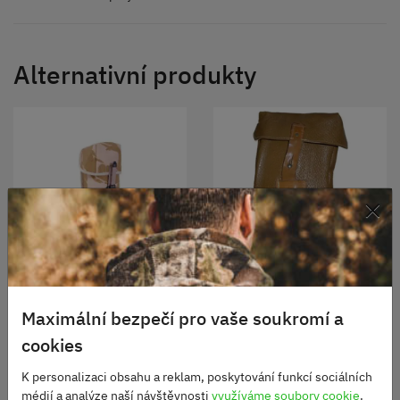
Alternativní produkty
×
Britská sumka Utility
Sumka AČR na zásobník
Pouch dessert molle
SA-58 kožená použitá
Skladem
Skladem
Maximální bezpečí pro vaše soukromí a
250 Kč
450 Kč
cookies
K personalizaci obsahu a reklam, poskytování funkcí sociálních
DO KOŠÍKU
DO KOŠÍKU
médií a analýze naší návštěvnosti
využíváme soubory cookie
.