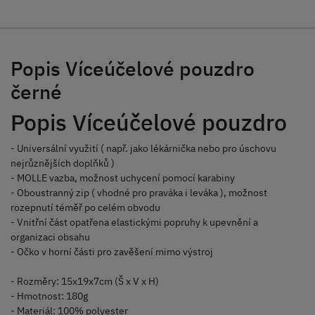
Popis Víceúčelové pouzdro
černé
Popis Víceúčelové pouzdro
- Universální využití ( např. jako lékárnička nebo pro úschovu
nejrůznějších doplňků )
- MOLLE vazba, možnost uchycení pomocí karabiny
- Oboustranný zip ( vhodné pro praváka i leváka ), možnost
rozepnutí téměř po celém obvodu
- Vnitřní část opatřena elastickými popruhy k upevnění a
organizaci obsahu
- Očko v horní části pro zavěšení mimo výstroj
- Rozměry: 15x19x7cm (Š x V x H)
- Hmotnost: 180g
- Materiál: 100% polyester