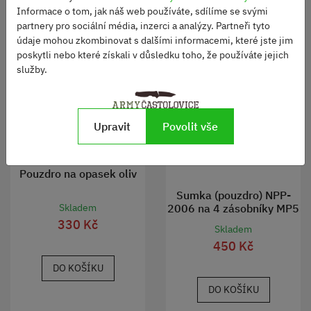
Informace o tom, jak náš web používáte, sdílíme se svými
partnery pro sociální média, inzerci a analýzy. Partneři tyto
údaje mohou zkombinovat s dalšími informacemi, které jste jim
poskytli nebo které získali v důsledku toho, že používáte jejich
služby.
Upravit
Povolit vše
Pouzdro na opasek oliv
Sumka (pouzdro) NPP-
2006 na 4 zásobníky MP5
Skladem
AČR vz 95 SPM
330 Kč
Skladem
450 Kč
DO KOŠÍKU
DO KOŠÍKU