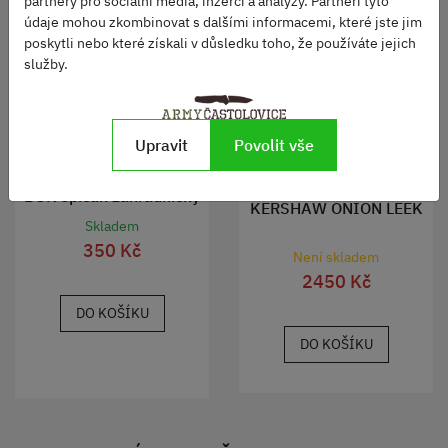
partnery pro sociální média, inzerci a analýzy. Partneři tyto
údaje mohou zkombinovat s dalšími informacemi, které jste jim
poskytli nebo které získali v důsledku toho, že používáte jejich
služby.
Upravit
Povolit vše
Nůž OPINEL VRP No.08
BUK špičák zahradnický
KERSHAW ONION LEEK
Skladem
350 Kč
Není skladem
2450 Kč
DO KOŠÍKU
DO KOŠÍKU