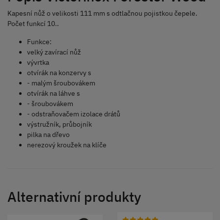
Kapesní nůž o velikosti 111 mm s odtlačnou pojistkou čepele.
Počet funkcí 10..
Funkce:
velký zavírací nůž
vývrtka
otvírák na konzervy s
- malým šroubovákem
otvírák na láhve s
- šroubovákem
- odstraňovačem izolace drátů
výstružník, průbojník
pilka na dřevo
nerezový kroužek na klíče
Alternativní produkty