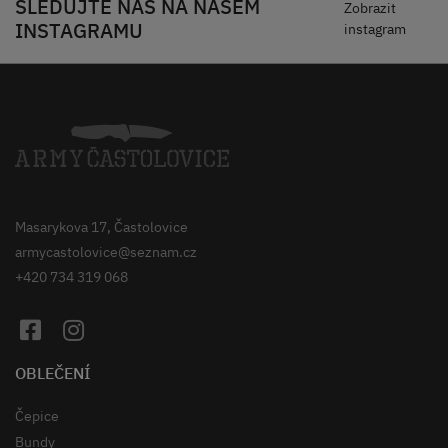
SLEDUJTE NÁS NA NAŠEM
Zobrazit
INSTAGRAMU
instagram
Masarykova 17, Častolovice
armycastolovice@seznam.cz
+420 734 319 068
OBLEČENÍ
Čepice
Bundy