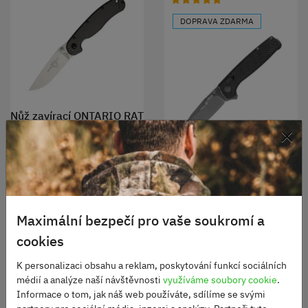
DOPRAVA ZDARMA
Nůž zavírací ONTARIO RAT
×
II D2 ČERNÝ
Skladem
Nůž zavírací SOG
2170 Kč
TERMINUS XR LTE -
CARBON + GRAPHITE
Skladem
4650 Kč
DO KOŠÍKU
Maximální bezpečí pro vaše soukromí a
cookies
DO KOŠÍKU
K personalizaci obsahu a reklam, poskytování funkcí sociálních
médií a analýze naší návštěvnosti
využíváme soubory cookie
.
Informace o tom, jak náš web používáte, sdílíme se svými