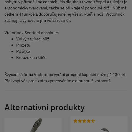
pobytu v přírodě i na cestách. Má dlouhou rovnou čepel a rukojeť je
ergonomicky tvarovaná, takže se při krájení pohodlně drží. Nůž má
celkem 4 funkce a doporučujeme jej všem, kteří s noži Victorinox
začínají a vyhovuje jim větší rozměr.
Victorinox Sentinel obsahuje:
Velký zavírací nůž
Pinzetu
Párátko
Kroužek na klíče
Švýcarská firma Victorinox vyrábí armádní kapesní nože již 130 let.
Překvapí vás precizním zpracováním a dlouhou životností.
Alternativní produkty