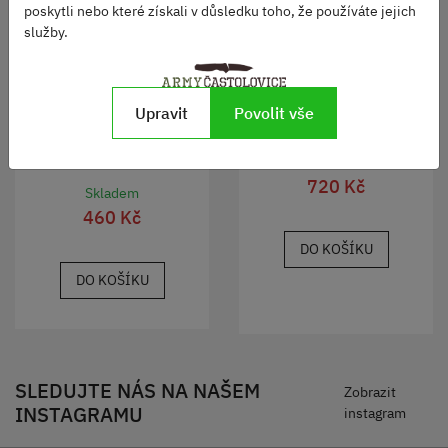
poskytli nebo které získali v důsledku toho, že používáte jejich
služby.
Nůž motýlek K25 černý
Upravit
Povolit vše
Stovka Mikov 100-NN-3 B
Skladem
720 Kč
Skladem
460 Kč
DO KOŠÍKU
DO KOŠÍKU
SLEDUJTE NÁS NA NAŠEM
Zobrazit
INSTAGRAMU
instagram