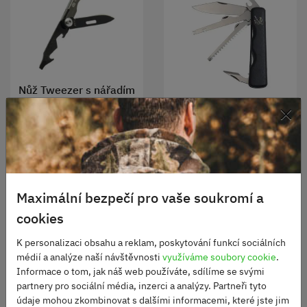
Nůž Tweezer s nářadím
×
Rybářský nůž Mikov
Skladem
270 Kč
Skladem
420 Kč
DO KOŠÍKU
Maximální bezpečí pro vaše soukromí a
DO KOŠÍKU
cookies
K personalizaci obsahu a reklam, poskytování funkcí sociálních
médií a analýze naší návštěvnosti
využíváme soubory cookie
.
Informace o tom, jak náš web používáte, sdílíme se svými
partnery pro sociální média, inzerci a analýzy. Partneři tyto
údaje mohou zkombinovat s dalšími informacemi, které jste jim