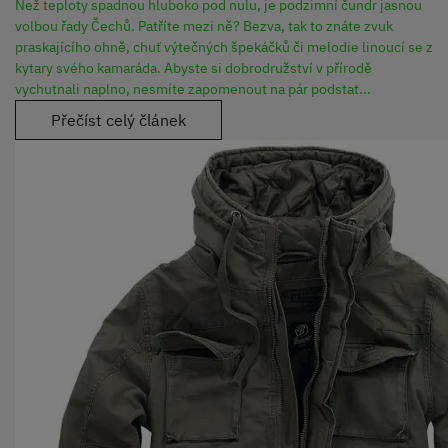
Než teploty spadnou hluboko pod nulu, je podzimní čundr jasnou
volbou řady Čechů. Patříte mezi ně? Bezva, tak to znáte zvuk
praskajícího ohně, chuť výtečných špekáčků či melodie linoucí se z
kytary svého kamaráda. Abyste si dobrodružství v přírodě
vychutnali naplno, nesmíte zapomenout na pár podstat...
Přečíst celý článek