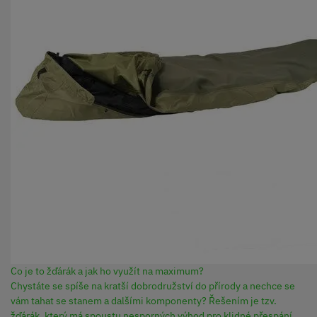
Co je to žďárák a jak ho využít na maximum?
Chystáte se spíše na kratší dobrodružství do přírody a nechce se
vám tahat se stanem a dalšími komponenty? Řešením je tzv.
žďárák, který má spoustu nesporných výhod pro klidné přespání