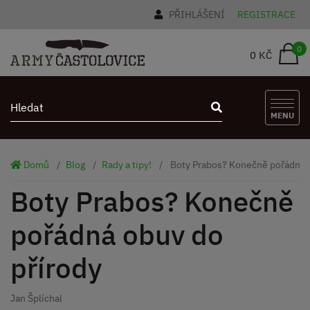
PŘIHLÁŠENÍ
REGISTRACE
0
0 KČ
MENU
Domů
Blog
Rady a tipy!
Boty Prabos? Konečně pořádná o
Boty Prabos? Konečně
pořádná obuv do
přírody
Jan Šplíchal