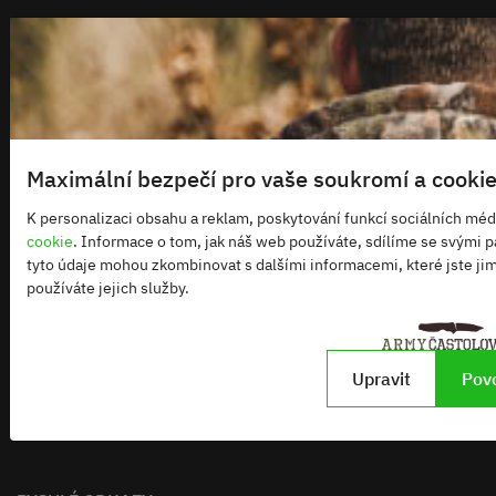
ZAVAZADLA A POUZDRA
Zavazadla
Pouzdra
Maximální bezpečí pro vaše soukromí a cooki
KEMPOVÁNÍ
K personalizaci obsahu a reklam, poskytování funkcí sociálních méd
cookie
. Informace o tom, jak náš web používáte, sdílíme se svými pa
Nádobí
tyto údaje mohou zkombinovat s dalšími informacemi, které jste jim 
Spánek a odpočinek
používáte jejich služby.
Pro přežití
Upravit
Povo
OSTATNÍ
Vlajky