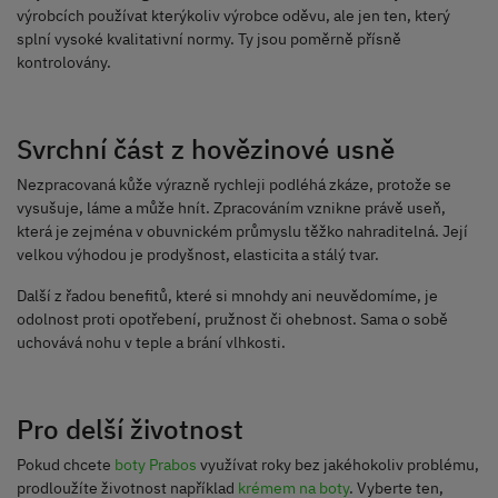
výrobcích používat kterýkoliv výrobce oděvu, ale jen ten, který
splní vysoké kvalitativní normy. Ty jsou poměrně přísně
kontrolovány.
Svrchní část z hovězinové usně
Nezpracovaná kůže výrazně rychleji podléhá zkáze, protože se
vysušuje, láme a může hnít. Zpracováním vznikne právě useň,
která je zejména v obuvnickém průmyslu těžko nahraditelná. Její
velkou výhodou je prodyšnost, elasticita a stálý tvar.
Další z řadou benefitů, které si mnohdy ani neuvědomíme, je
odolnost proti opotřebení, pružnost či ohebnost. Sama o sobě
uchovává nohu v teple a brání vlhkosti.
Pro delší životnost
Pokud chcete
boty Prabos
využívat roky bez jakéhokoliv problému,
prodloužíte životnost například
krémem na boty
. Vyberte ten,