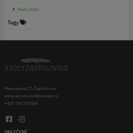
Rady a tipy!
Tagy
Masarykova 17, Častolovice
armycastolovice@seznam.cz
+420 734 319 068
OBLEČENÍ