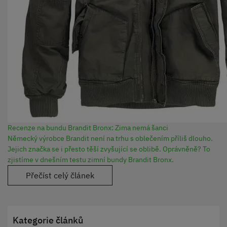
Recenze na bundu Brandit Bronx: Zima nemá šanci
Německý výrobce Brandit není na trhu s oblečením příliš dlouho.
Jejich značka se i přesto těší zvyšující se oblibě. Oprávněně? To
zjistíme v dnešním testu zimní bundy Brandit Bronx.
Přečíst celý článek
Kategorie článků