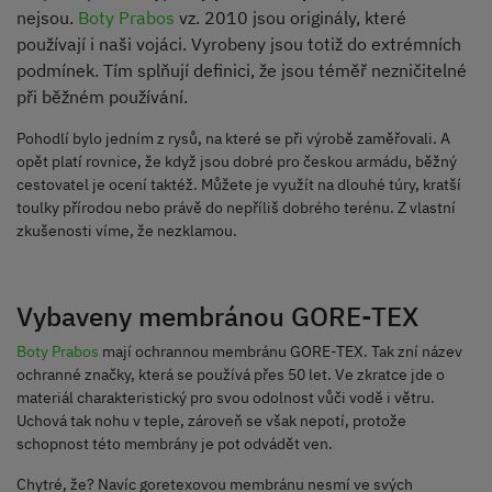
nejsou.
Boty Prabos
vz. 2010 jsou originály, které
používají i naši vojáci. Vyrobeny jsou totiž do extrémních
podmínek. Tím splňují definici, že jsou téměř nezničitelné
při běžném používání.
Pohodlí bylo jedním z rysů, na které se při výrobě zaměřovali. A
opět platí rovnice, že když jsou dobré pro českou armádu, běžný
cestovatel je ocení taktéž. Můžete je využít na dlouhé túry, kratší
toulky přírodou nebo právě do nepříliš dobrého terénu. Z vlastní
zkušenosti víme, že nezklamou.
Vybaveny membránou GORE-TEX
Boty Prabos
mají ochrannou membránu GORE-TEX. Tak zní název
ochranné značky, která se používá přes 50 let. Ve zkratce jde o
materiál charakteristický pro svou odolnost vůči vodě i větru.
Uchová tak nohu v teple, zároveň se však nepotí, protože
schopnost této membrány je pot odvádět ven.
Chytré, že? Navíc goretexovou membránu nesmí ve svých